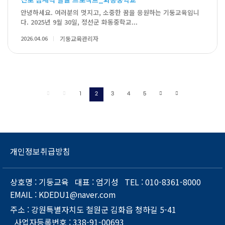
안녕하세요. 여러분의 멋지고, 소중한 꿈을 응원하는 기둥교육입니
다. 2025년 9월 30일, 정선군 화동중학교...
2026.04.06
기둥교육관리자
1
2
3
4
5
개인정보취급방침
상호명
: 기둥교육
대표
: 엄기성
TEL
: 010-8361-8000
EMAIL
: KDEDU1@naver.com
주소
: 강원특별자치도 철원군 김화읍 청하길 5-41
사업자등록번호
: 338-91-00693