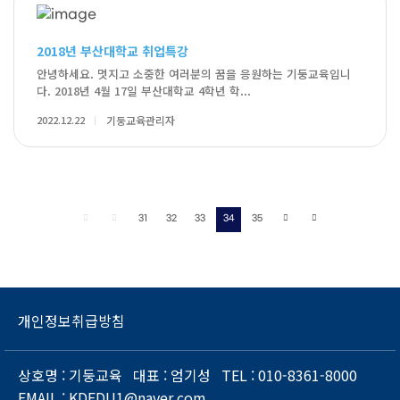
2018년 부산대학교 취업특강
안녕하세요. 멋지고 소중한 여러분의 꿈을 응원하는 기둥교육입니
다. 2018년 4월 17일 부산대학교 4학년 학...
2022.12.22
기둥교육관리자
31
32
33
34
35
개인정보취급방침
상호명
: 기둥교육
대표
: 엄기성
TEL
: 010-8361-8000
EMAIL
: KDEDU1@naver.com