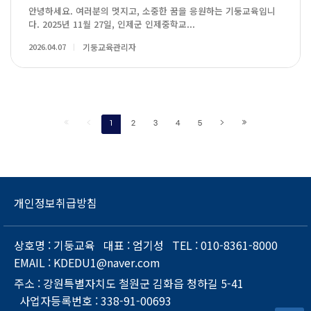
안녕하세요. 여러분의 멋지고, 소중한 꿈을 응원하는 기둥교육입니
다. 2025년 11월 27일, 인제군 인제중학교...
2026.04.07
기둥교육관리자
1
2
3
4
5
개인정보취급방침
상호명
: 기둥교육
대표
: 엄기성
TEL
: 010-8361-8000
EMAIL
: KDEDU1@naver.com
주소
: 강원특별자치도 철원군 김화읍 청하길 5-41
사업자등록번호
: 338-91-00693