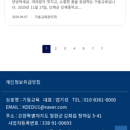
안녕하세요. 여러분의 멋지고, 소중한 꿈을 응원하는 기둥교육입니
다. 2025년 11월 27일, 인제군 인제중학교...
2026.04.07
기둥교육관리자
1
2
3
4
5
개인정보취급방침
상호명
: 기둥교육
대표
: 엄기성
TEL
: 010-8361-8000
EMAIL
: KDEDU1@naver.com
주소
: 강원특별자치도 철원군 김화읍 청하길 5-41
사업자등록번호
: 338-91-00693