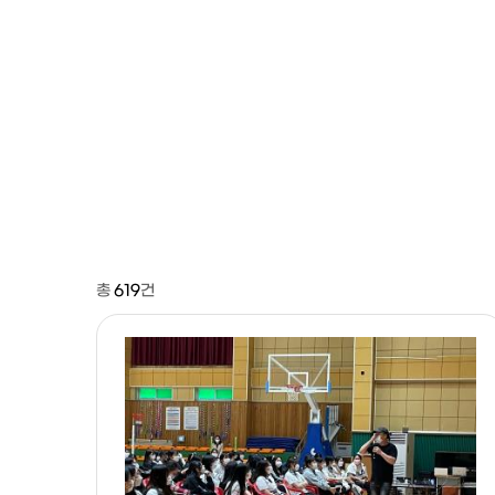
총
619
건